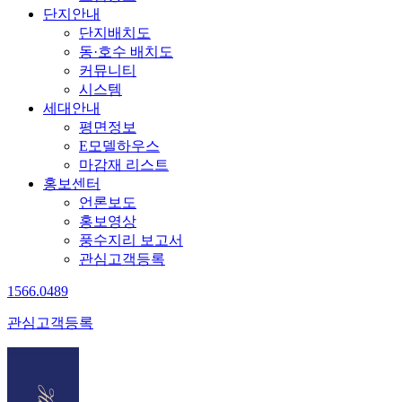
단지안내
단지배치도
동·호수 배치도
커뮤니티
시스템
세대안내
평면정보
E모델하우스
마감재 리스트
홍보센터
언론보도
홍보영상
풍수지리 보고서
관심고객등록
1566.0489
관심고객등록