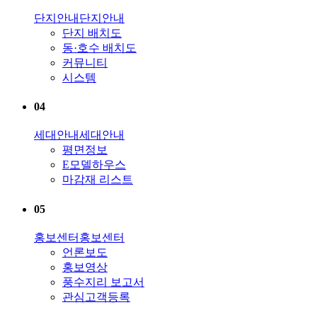
단지안내
단지안내
단지 배치도
동·호수 배치도
커뮤니티
시스템
04
세대안내
세대안내
평면정보
E모델하우스
마감재 리스트
05
홍보센터
홍보센터
언론보도
홍보영상
풍수지리 보고서
관심고객등록